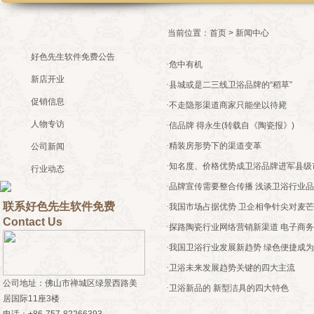
当前位置：
首页
> 新闻中心
好色先生软件免费公告
·
危中有机
新店开业
·
县城或是二三线卫浴品牌的“稻草”
促销信息
·
不走隐形渠道商家只能坐以待毙
人物专访
·
信品牌 得永生(转载自《陶瓷报》)
·
精装房形势下的渠道变革
公司新闻
·
知名度、价格优势成卫浴品牌进军县
行业动态
·
品牌宣传需要整合传播 浅谈卫浴行业
联系好色先生软件免费
·
我国市场占据优势 卫企相争针尖对麦芒
Contact Us
·
探路陶瓷行业网络营销新渠道 电子商
·
我国卫浴行业发展新趋势 绿色便捷成
·
卫浴未来发展趋势关键的四大主流
公司地址：佛山市禅城区绿景西路美
·
卫浴新品的 新型洁具的四大特色
居国际11座3楼