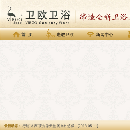
最新动态：
行销“浴界”疾走像天堂 闲坐如炼狱
[2018-05-11]