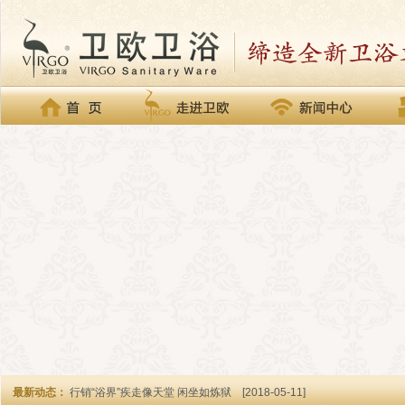
最新动态：
行销“浴界”疾走像天堂 闲坐如炼狱
[2018-05-11]